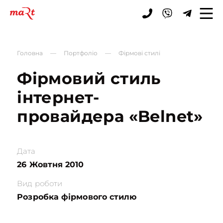
ЗАЯВКА
Головна
—
Портфоліо
—
Фірмові стилі
Фірмовий стиль
інтернет
-
провайдера
«Belnet»
Дата
26 Жовтня 2010
Вид роботи
Розробка фірмового стилю