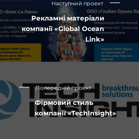
Наступний проект
Рекламні матеріали
компанії «Global Ocean
Link»
Попередній проект
Фірмовий стиль
компанії «TechInsight»