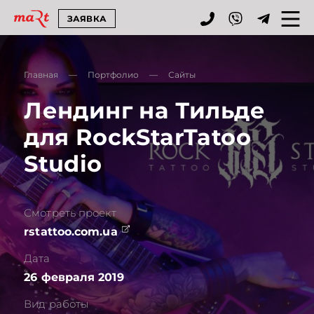
ЗАЯВКА
Главная
—
Портфолио
—
Сайты
Лендинг на Тильде
для RockStarTatoo
Studio
Смотреть проект
rstattoo.com.ua
Дата
26 февраля 2019
Вид работы