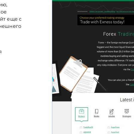
ию,
мое
йт еще с
внешнего
я